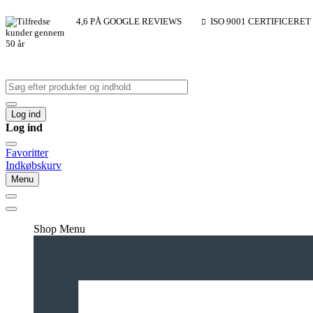
4,6 PÅ GOOGLE REVIEWS
ISO 9001 CERTIFICERET
Log ind
Log ind
Favoritter
Indkøbskurv
Menu
Shop Menu