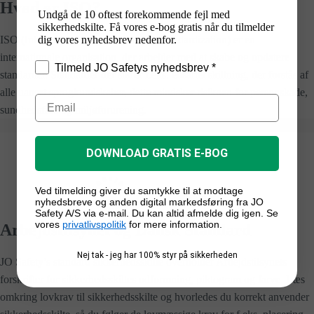
Hvad er ISO?
Undgå de 10 oftest forekommende fejl med
sikkerhedskilte. Få vores e-bog gratis når du tilmelder
dig vores nyhedsbrev nedenfor.
ISO (International Organization for Standardization) er en
internationale organisation, der arbejder med at skabe og opdatere
Tilmeld JO Safetys nyhedsbrev *
standarder. Standarder der sikrer f.eks. ensartet skiltning, der forstås af
alle uanset sprogkundskaber, dette mindsker risikoen for personskade,
sundhedsfare og miljøforurening.
DOWNLOAD GRATIS E-BOG
Ved tilmelding giver du samtykke til at modtage
nyhedsbreve og anden digital markedsføring fra JO
Safety A/S via e-mail. Du kan altid afmelde dig igen. Se
vores
privatlivspolitik
for mere information.
Arbejdstilsynet og Dansk Standard
Nej tak - jeg har 100% styr på sikkerheden
JO Safety’s standard
sikkerhedsskilte
overholder Arbejdstilsynets
forskrifter for sikkerhedsskiltes udformning, piktogram og farve. Læs
omkring lovkrav til sikkerhedsskilte og hvorledes du korrekt anvender