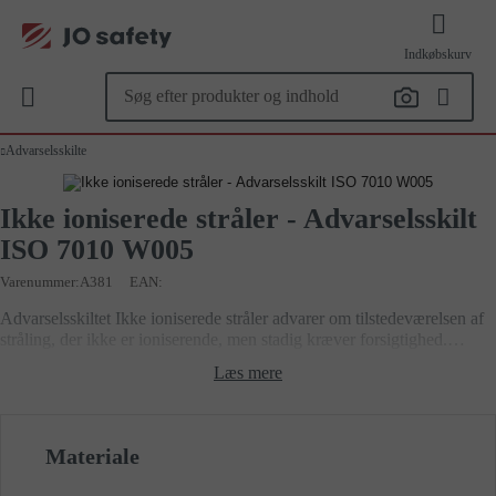
Indkøbskurv
Advarselsskilte
Ikke ioniserede stråler - Advarselsskilt
ISO 7010 W005
Varenummer
A381
EAN:
Advarselsskiltet Ikke ioniserede stråler advarer om tilstedeværelsen af
stråling, der ikke er ioniserende, men stadig kræver forsigtighed.
Symbolet er i overensstemmelse med ISO7010. Skiltet findes i flere
Læs mere
materialer og størrelser.
Materiale