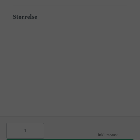
Størrelse
As
low