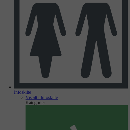
Infoskilte
Vis alt i Infoskilte
Kategorier