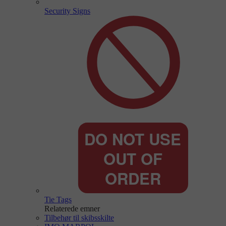
Security Signs
Tie Tags
Relaterede emner
Tilbehør til skibsskilte