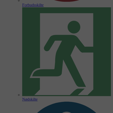
Forbudsskilte
Nødskilte