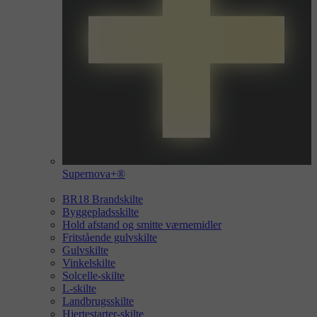
Supernova+®
BR18 Brandskilte
Byggepladsskilte
Hold afstand og smitte værnemidler
Fritstående gulvskilte
Gulvskilte
Vinkelskilte
Solcelle-skilte
L-skilte
Landbrugsskilte
Hjertestarter-skilte