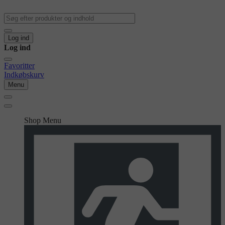
Log ind
Log ind
Favoritter
Indkøbskurv
Menu
Shop Menu