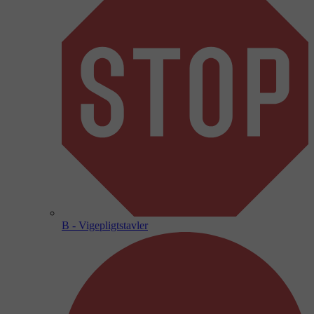
B - Vigepligtstavler