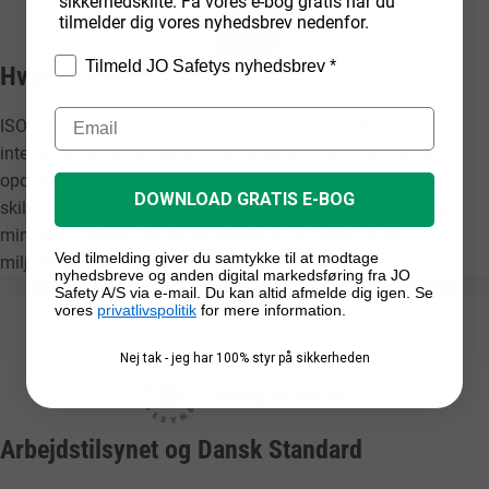
sikkerhedskilte. Få vores e-bog gratis når du
tilmelder dig vores nyhedsbrev nedenfor.
Tilmeld JO Safetys nyhedsbrev *
Hvad er ISO?
ISO (International Organization for Standardization) er en
internationale organisation, der arbejder med at skabe og
opdatere standarder. Standarder der sikrer f.eks. ensartet
DOWNLOAD GRATIS E-BOG
skiltning, der forstås af alle uanset sprogkundskaber, dette
mindsker risikoen for personskade, sundhedsfare og
Ved tilmelding giver du samtykke til at modtage
miljøforurening.
nyhedsbreve og anden digital markedsføring fra JO
Safety A/S via e-mail. Du kan altid afmelde dig igen. Se
vores
privatlivspolitik
for mere information.
Nej tak - jeg har 100% styr på sikkerheden
Arbejdstilsynet og Dansk Standard