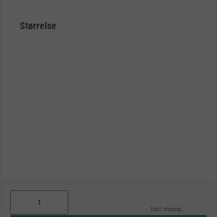
Størrelse
As
low