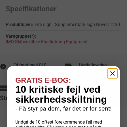
Specifikationer
Fire sign - Supplementary sign Novec 1230
IMO Skibsskilte
>
Fire-fighting Equipment
Fri fragt med GLS
Hurtig levering
Ved online køb på over
Lagerførte varer leveres
1.000 kr.
typisk på 1-2 hverdage
GRATIS E-BOG:
10 kritiske fejl ved
Dansk produktion
Sikker betaling
Egenproducerede
skilte
fra
Med kort, mobilepay,
sikkerhedsskiltning
Standarder vi arbejder ud fra
dansk fabrik
faktura og EAN
- Få styr på dem, før det er for sent!
Undgå de 10 oftest forekommende fejl med