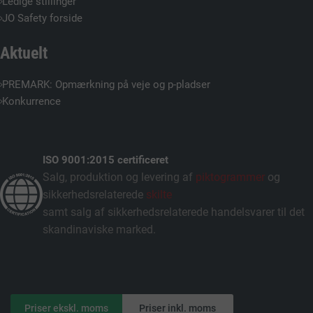
Ledige stillinger
JO Safety forside
Aktuelt
PREMARK: Opmærkning på veje og p-pladser
Konkurrence
ISO 9001:2015 certificeret
Salg, produktion og levering af
piktogrammer
og
sikkerhedsrelaterede
skilte
samt salg af sikkerhedsrelaterede handelsvarer til det
skandinaviske marked.
Priser ekskl. moms
Priser inkl. moms