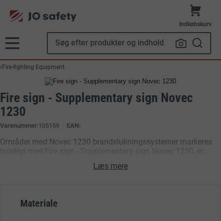
Indkøbskurv
Fire-fighting Equipment
Fire sign - Supplementary sign Novec
1230
Varenummer
105159
EAN:
Områder med Novec 1230 brandslukningssystemer markeres
tydeligt med Fire sign - Supplementary sign Novec 1230, et
IMO-godkendt skibsskilt. Skiltet sikrer korrekt identifikation af
Læs mere
slukningsmidlet, hvilket understøtter sikker brandhåndtering og
vedligeholdelse. Det er robust og velegnet til maritime miljøer,
og bidrager til overholdelse af SOLAS- og IMO-standarder
ombord.
Materiale