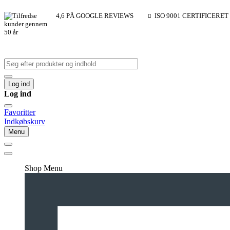
4,6 PÅ GOOGLE REVIEWS
ISO 9001 CERTIFICERET
Log ind
Log ind
Favoritter
Indkøbskurv
Menu
Shop Menu