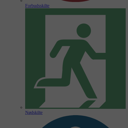
Forbudsskilte
Nødskilte