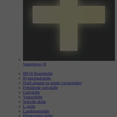
Supernova+®
BR18 Brandskilte
Byggepladsskilte
Hold afstand og smitte værnemidler
Fritstående gulvskilte
Gulvskilte
Vinkelskilte
Solcelle-skilte
L-skilte
Landbrugsskilte
Hjertestarter-skilte