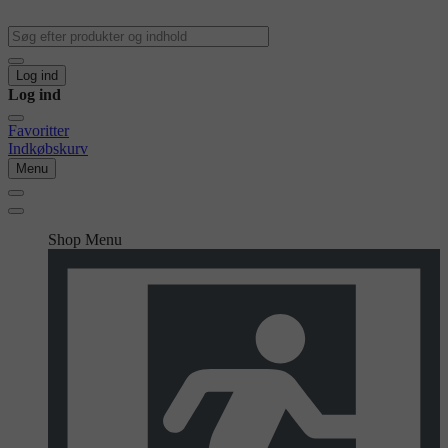
Log ind
Log ind
Favoritter
Indkøbskurv
Menu
Shop Menu