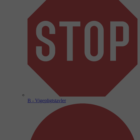
B - Vigepligtstavler