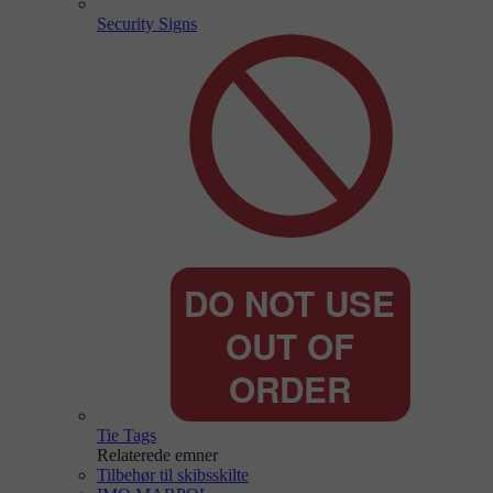
Security Signs
Tie Tags
Relaterede emner
Tilbehør til skibsskilte