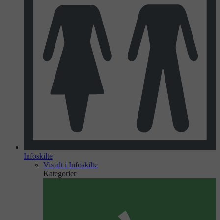
Infoskilte
Vis alt i Infoskilte
Kategorier