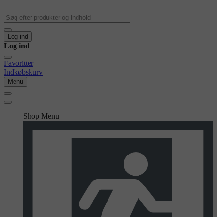
Log ind
Log ind
Favoritter
Indkøbskurv
Menu
Shop Menu