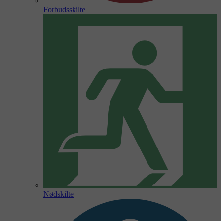
Forbudsskilte
Nødskilte