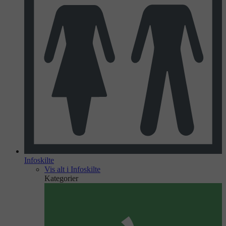
Infoskilte
Vis alt i Infoskilte
Kategorier