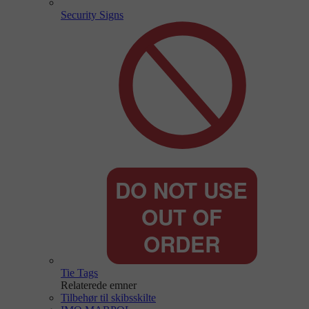
Security Signs
Tie Tags
Relaterede emner
Tilbehør til skibsskilte