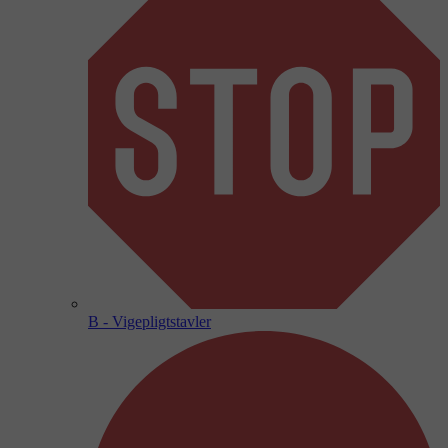
B - Vigepligtstavler