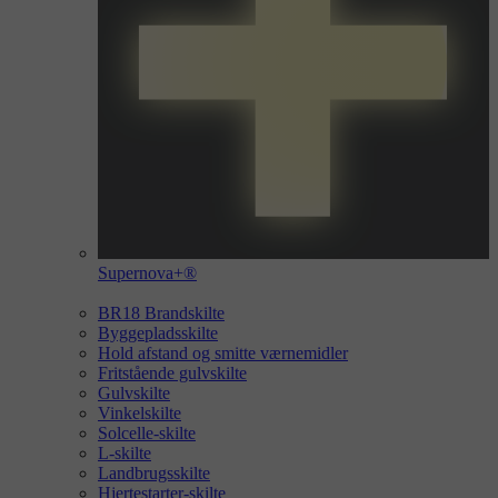
Supernova+®
BR18 Brandskilte
Byggepladsskilte
Hold afstand og smitte værnemidler
Fritstående gulvskilte
Gulvskilte
Vinkelskilte
Solcelle-skilte
L-skilte
Landbrugsskilte
Hjertestarter-skilte