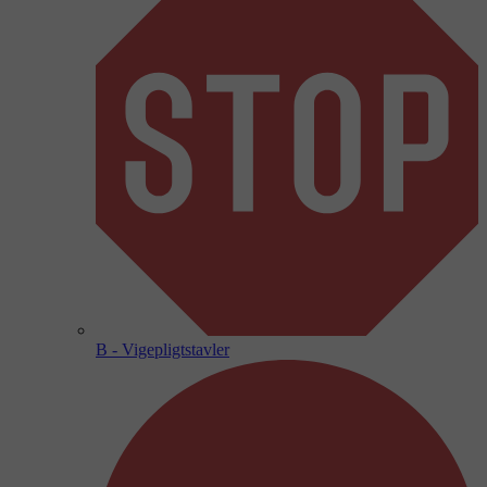
B - Vigepligtstavler