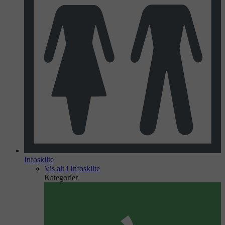
Infoskilte
Vis alt i Infoskilte
Kategorier