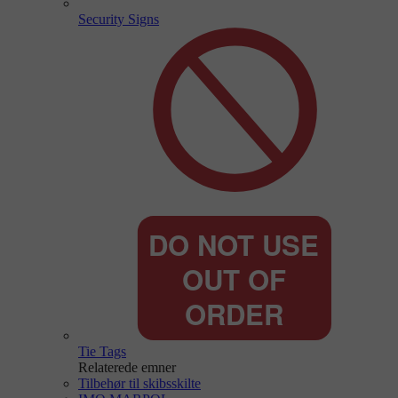
Security Signs
Tie Tags
Relaterede emner
Tilbehør til skibsskilte