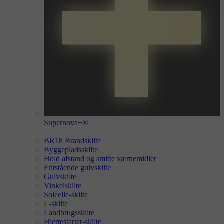
Supernova+®
BR18 Brandskilte
Byggepladsskilte
Hold afstand og smitte værnemidler
Fritstående gulvskilte
Gulvskilte
Vinkelskilte
Solcelle-skilte
L-skilte
Landbrugsskilte
Hjertestarter-skilte