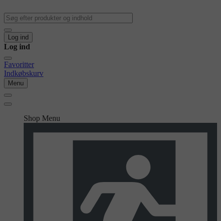
Log ind
Log ind
Favoritter
Indkøbskurv
Menu
Shop Menu