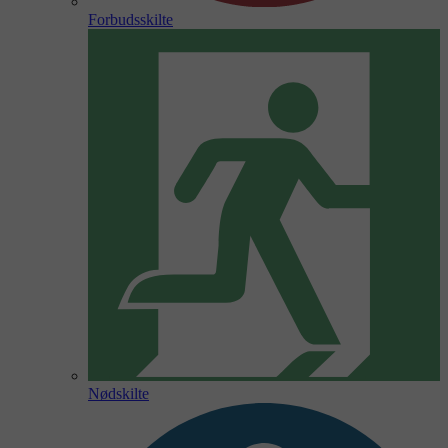
Forbudsskilte
Nødskilte