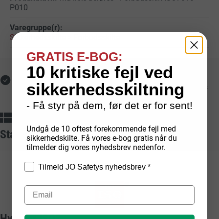
P010
Sikkerhedsskilte
>
Forbudsskilte
GRATIS E-BOG:
10 kritiske fejl ved
Fri fragt med GLS
Hurtig levering
sikkerhedsskiltning
Ved online køb på over
Lagerførte varer leveres
1.000 kr.
typisk på 1-2 hverdage
- Få styr på dem, før det er for sent!
Dansk produktion
Sikker betaling
Egenproducerede skilte fra
Med kort, mobilepay,
Undgå de 10 oftest forekommende fejl med
Standarder vi arbejder ud fra
dansk fabrik
faktura og EAN
sikkerhedskilte. Få vores e-bog gratis når du
tilmelder dig vores nyhedsbrev nedenfor.
Tilmeld JO Safetys nyhedsbrev *
Hvad er ISO?