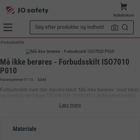
Indkøbskurv
Forbudsskilte
Må ikke berøres - Forbudsskilt ISO7010
P010
Varenummer
F115
EAN:
Forbudsskilt med den danske tekst 'Må ikke berøres ' med tekst
og symbol der følger DS/EN ISO 7010:2011 (Sikkerhedsskilte),
samt forskrifter for sikkerhedsskilte, i henhold til
Læs mere
Arbejdstilsynets bekendtgørelse nr. 518
Materiale