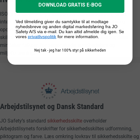
DOWNLOAD GRATIS E-BOG
ISO (International Organization for Standardization) er en
internationale organisation, der arbejder med at skabe og
Ved tilmelding giver du samtykke til at modtage
nyhedsbreve og anden digital markedsføring fra JO
opdatere standarder. Standarder der sikrer f.eks. ensartet
Safety A/S via e-mail. Du kan altid afmelde dig igen. Se
vores
privatlivspolitik
for mere information.
skiltning, der forstås af alle uanset sprogkundskaber, dette
mindsker risikoen for personskade, sundhedsfare og
Nej tak - jeg har 100% styr på sikkerheden
miljøforurening.
Arbejdstilsynet og Dansk Standard
JO Safety’s standard
sikkerhedsskilte
overholder
Arbejdstilsynets forskrifter for sikkerhedsskiltes udformning,
piktogram og farve. Læs omkring lovkrav til sikkerhedsskilte og