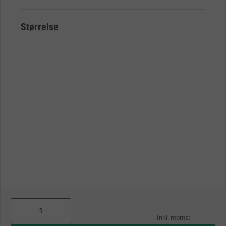
Størrelse
As
low