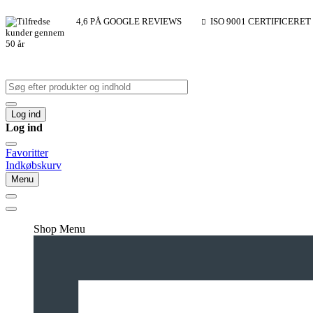
4,6 PÅ GOOGLE REVIEWS
ISO 9001 CERTIFICERET
Log ind
Log ind
Favoritter
Indkøbskurv
Menu
Shop Menu