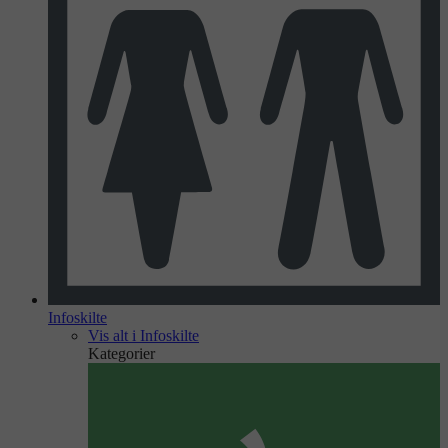
Infoskilte
Vis alt i Infoskilte
Kategorier