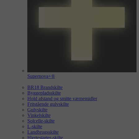
Supernova+®
BR18 Brandskilte
Byggepladsskilte
Hold afstand og smitte værnemidler
Fritstående gulvskilte
Gulvskilte
Vinkelskilte
Solcelle-skilte
L-skilte
Landbrugsskilte
Hjertestarter-skilte