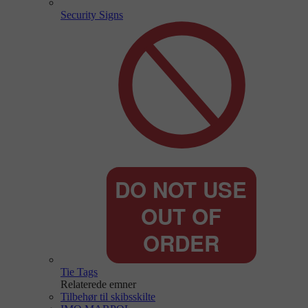
Security Signs
Tie Tags
Relaterede emner
Tilbehør til skibsskilte