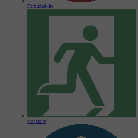
Forbudsskilte
Nødskilte