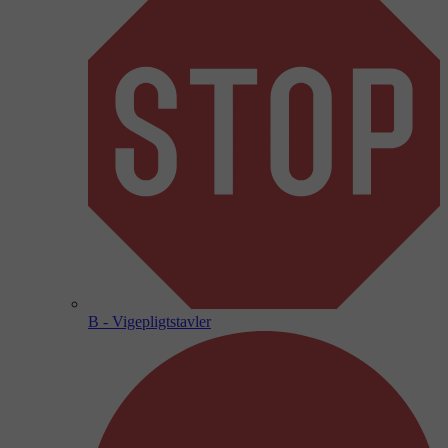
B - Vigepligtstavler