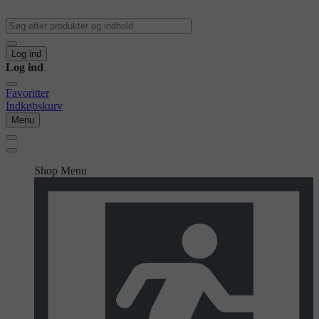
Log ind
Log ind
Favoritter
Indkøbskurv
Menu
Shop Menu