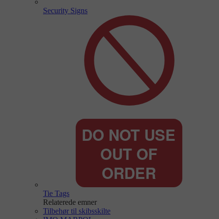
Security Signs
Tie Tags
Relaterede emner
Tilbehør til skibsskilte