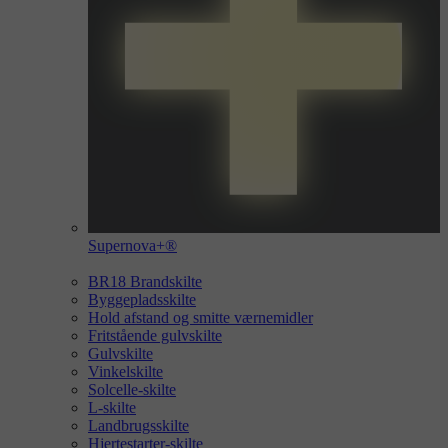
Supernova+®
BR18 Brandskilte
Byggepladsskilte
Hold afstand og smitte værnemidler
Fritstående gulvskilte
Gulvskilte
Vinkelskilte
Solcelle-skilte
L-skilte
Landbrugsskilte
Hjertestarter-skilte