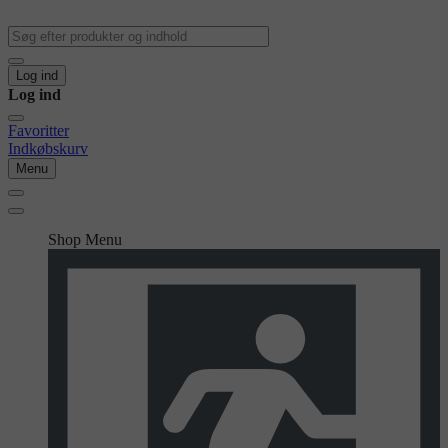
Log ind
Log ind
Favoritter
Indkøbskurv
Menu
Shop Menu