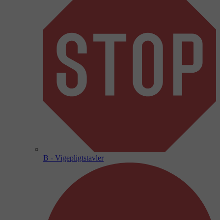
B - Vigepligtstavler