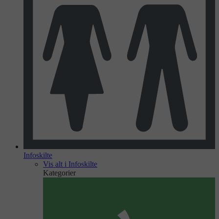
Infoskilte
Vis alt i Infoskilte
Kategorier