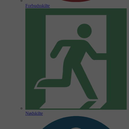
Forbudsskilte
Nødskilte