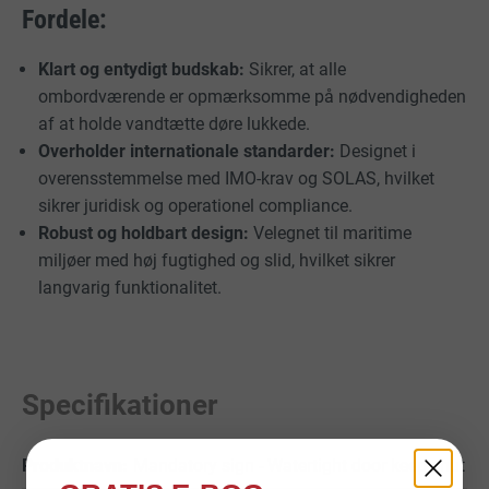
Fordele:
Klart og entydigt budskab:
Sikrer, at alle
ombordværende er opmærksomme på nødvendigheden
af at holde vandtætte døre lukkede.
Overholder internationale standarder:
Designet i
overensstemmelse med IMO-krav og SOLAS, hvilket
sikrer juridisk og operationel compliance.
Robust og holdbart design:
Velegnet til maritime
miljøer med høj fugtighed og slid, hvilket sikrer
langvarig funktionalitet.
Specifikationer
Mandatory sign - Watertight door keep shut