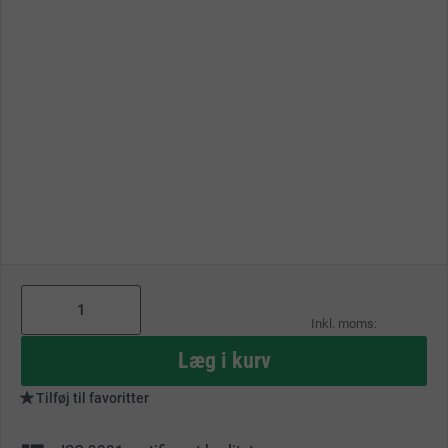
As
low
as
Læg i kurv
Tilføj til favoritter