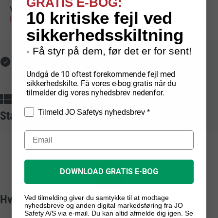
GRATIS E-BOG:
10 kritiske fejl ved
IMO Skibsskilte
>
Mandatory
sikkerhedsskiltning
- Få styr på dem, før det er for sent!
Fri fragt med GLS
Hurtig levering
Ved online køb på over
Lagerførte varer leveres
Undgå de 10 oftest forekommende fejl med
1.000 kr.
typisk på 1-2 hverdage
sikkerhedskilte. Få vores e-bog gratis når du
tilmelder dig vores nyhedsbrev nedenfor.
Dansk produktion
Sikker betaling
Egenproducerede
skilte
fra
Med kort, mobilepay,
Tilmeld JO Safetys nyhedsbrev *
Standarder vi arbejder ud fra
dansk fabrik
faktura og EAN
DOWNLOAD GRATIS E-BOG
Hvad er ISO?
Ved tilmelding giver du samtykke til at modtage
nyhedsbreve og anden digital markedsføring fra JO
Safety A/S via e-mail. Du kan altid afmelde dig igen. Se