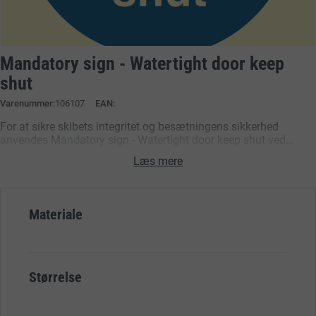
Mandatory sign - Watertight door keep
shut
Varenummer
106107
EAN:
For at sikre skibets integritet og besætningens sikkerhed
anvendes Mandatory sign - Watertight door keep shut ved
vandtætte døre ombord. Skiltet understøtter overholdelse af
Læs mere
IMO- og SOLAS-standarder ved klart at kommunikere
nødvendigheden af at holde disse døre lukkede, hvilket
forebygger vandindtrængning og opretholder stabilitet i
maritime miljøer.
Materiale
Størrelse