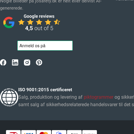
Nogle billeder på josafety.dk er helt eller delvist AI-
genererede.
ISO 9001:2015 certificeret
Salg, produktion og levering af
piktogrammer
og sikker
samt salg af sikkerhedsrelaterede handelsvarer til det