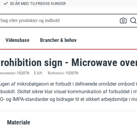
50 ÅR MED TILFREDSE KUNDER
Vidensbase
Brancher & behov
rohibition sign - Microwave ove
Standarder
Landbrug
Relatered
renummer
102076
EAN:
Reference:
102076
lte
BR18 Brandskilte
Tilbehør til 
r
Grafiske services
Byggeri og anlæg
ugen af mikrobølgeovn er forbudt i definerede områder ombord 
Byggepladsskilte
Hvorfor vælg
ibsskilt. Skiltet sikrer klar visuel kommunikation af forbuddet i
e
Hold afstand og smitte værnemidler
GRATIS EBOG:
Transport
O- og IMPA-standarder og bidrager til et sikkert arbejdsmiljø i ma
Fritstående gulvskilte
OUTLET / 
ien
Parkeringspladser
Gulvskilte
Samlingspun
Materiale
®
Vinkelskilte
Ladestandere og elbilparkering