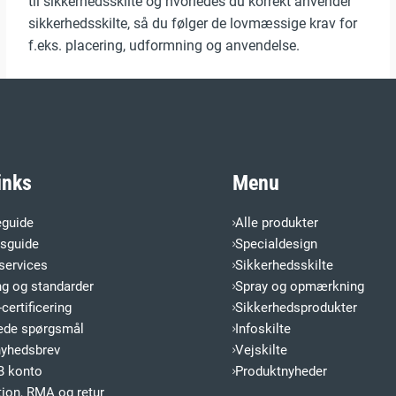
til sikkerhedsskilte og hvorledes du korrekt anvender
sikkerhedsskilte, så du følger de lovmæssige krav for
f.eks. placering, udformning og anvendelse.
inks
Menu
eguide
Alle produkter
esguide
Specialdesign
services
Sikkerhedsskilte
ng og standarder
Spray og opmærkning
certificering
Sikkerhedsprodukter
llede spørgsmål
Infoskilte
nyhedsbrev
Vejskilte
B konto
Produktnyheder
ion, RMA og retur