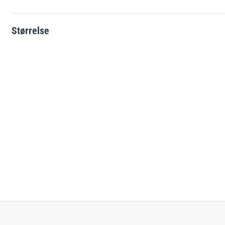
Solcelle-skilte
L-skilte
Størrelse
Landbrugsskilte
Hjertestarter-skilte
ATEX-skilte
Brandfare ved tørke
Glat vinter
Kemikalieskilte