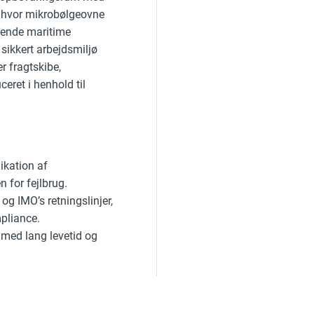
r, hvor mikrobølgeovne
ldende maritime
 sikkert arbejdsmiljø
er fragtskibe,
eret i henhold til
ikation af
 for fejlbrug.
g IMO’s retningslinjer,
pliance.
r med lang levetid og