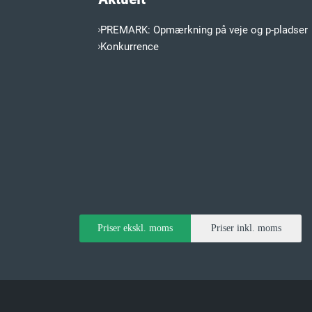
PREMARK: Opmærkning på veje og p-pladser
Konkurrence
Priser ekskl. moms
Priser inkl. moms