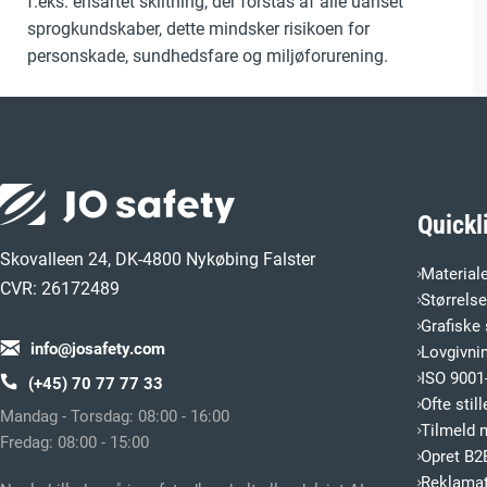
f.eks. ensartet skiltning, der forstås af alle uanset
sprogkundskaber, dette mindsker risikoen for
personskade, sundhedsfare og miljøforurening.
Quickl
Skovalleen 24, DK-4800 Nykøbing Falster
Material
CVR: 26172489
Størrels
Grafiske 
info@josafety.com
Lovgivni
ISO 9001-
(+45) 70 77 77 33
Ofte sti
Mandag - Torsdag: 08:00 - 16:00
Tilmeld 
Fredag: 08:00 - 15:00
Opret B2
Reklamat