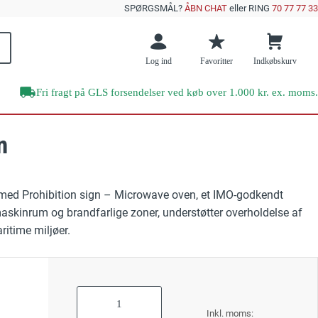
SPØRGSMÅL?
ÅBN CHAT
eller RING
70 77 77 33
Log ind
Favoritter
Indkøbskurv
Fri fragt på GLS forsendelser ved køb over 1.000 kr. ex. moms.
n
Brands
Offentlig sektor
e emner
skilte
DENFOIL
Veje og vejarbejde
med Prohibition sign – Microwave oven, et IMO-godkendt
Supernova+
e efterlysende skilte?
GRATIS E-BOG
 maskinrum og brandfarlige zoner, understøtter overholdelse af
 Undgå disse 10 kritiske fejl ved sikkerhedsskiltning
Skibe og færger
ritime miljøer.
Undgå disse 10
RESTSALG
kritiske fejl med
Værksteder
sikkerhedsskilte
ktskilte
As
low
Forår
Læs mere