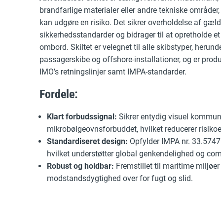
brandfarlige materialer eller andre tekniske område
kan udgøre en risiko. Det sikrer overholdelse af gæ
sikkerhedsstandarder og bidrager til at opretholde et
ombord. Skiltet er velegnet til alle skibstyper, herund
passagerskibe og offshore-installationer, og er produc
IMO’s retningslinjer samt IMPA-standarder.
Fordele:
Klart forbudssignal:
Sikrer entydig visuel kommun
mikrobølgeovnsforbuddet, hvilket reducerer risikoen
Standardiseret design:
Opfylder IMPA nr. 33.5747 o
hvilket understøtter global genkendelighed og com
Robust og holdbar:
Fremstillet til maritime miljøe
modstandsdygtighed over for fugt og slid.