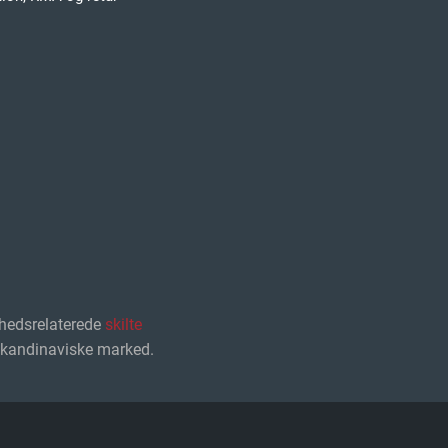
hedsrelaterede
skilte
 skandinaviske marked.