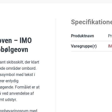
Specifikation
Produktnavn
Pr
 oven – IMO
Varegruppe(r)
IM
robølgeovn
nt skibsskilt, der klart
rede områder ombord.
dssymbol med tekst i
rer entydig
øgende. Formålet er at
tå ved anvendelse af
mt udstyr.
m, opbevaringsrum med