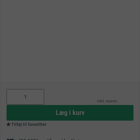
As
low
as
Læg i kurv
Tilføj til favoritter