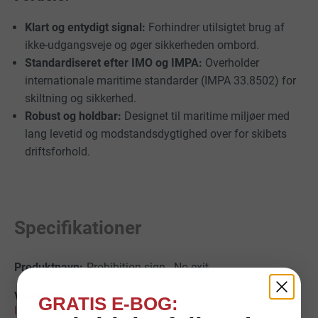
Klart og entydigt signal:
Forhindrer utilsigtet brug af
ikke-udgangsveje og øger sikkerheden ombord.
Standardiseret efter IMO og IMPA:
Overholder
internationale maritime standarder (IMPA 33.8502) for
skiltning og sikkerhed.
Robust og holdbar:
Designet til maritime miljøer med
lang levetid og modstandsdygtighed over for skibets
driftsforhold.
Specifikationer
Prohibition sign - No exit
GRATIS E-BOG:
IMO Skibsskilte
>
Prohibition