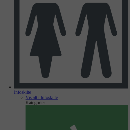
Infoskilte
Vis alt i Infoskilte
Kategorier