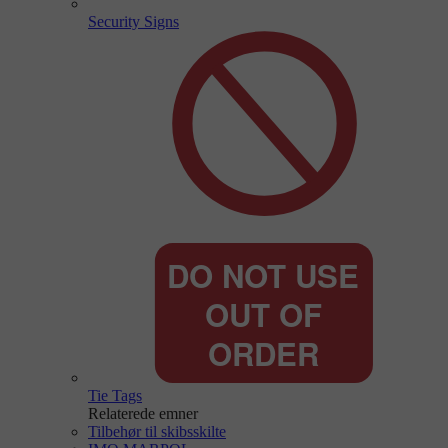
Security Signs
Tie Tags
Relaterede emner
Tilbehør til skibsskilte