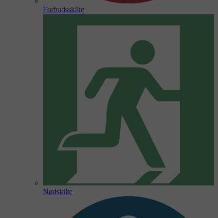
Forbudsskilte
Nødskilte