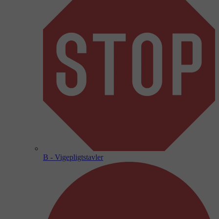
B - Vigepligtstavler