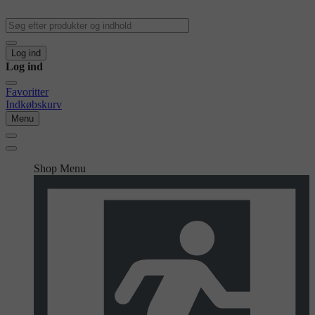
Log ind
Log ind
Favoritter
Indkøbskurv
Menu
Shop Menu