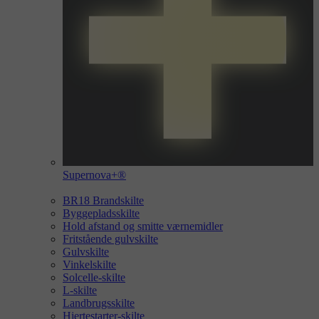
Supernova+®
BR18 Brandskilte
Byggepladsskilte
Hold afstand og smitte værnemidler
Fritstående gulvskilte
Gulvskilte
Vinkelskilte
Solcelle-skilte
L-skilte
Landbrugsskilte
Hjertestarter-skilte