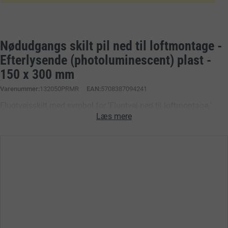
Nødudgangs skilt pil ned til loftmontage -
Efterlysende (photoluminescent) plast -
150 x 300 mm
Varenummer
132050PRMR
EAN:
5708387094241
Flugtvejsskilt med symbol for 'Flugtvej ned til loftmontage '
produceret på Efterlysende plast HI150 i størrelsen 150 x 300
Læs mere
mm med Symbol der følger DS/EN ISO 7010:2011
(Sikkerhedsskilte), samt forskrifter for sikkerhedsskilte, i
henhold til Arbejdstilsynets bekendtgørelse nr. 518