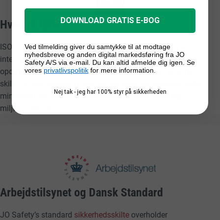
DOWNLOAD GRATIS E-BOG
Hvad er ISO?
ISO (International Organization for Standardization) er en
Ved tilmelding giver du samtykke til at modtage
nyhedsbreve og anden digital markedsføring fra JO
internationale organisation, der arbejder med at skabe og
Safety A/S via e-mail. Du kan altid afmelde dig igen. Se
vores
privatlivspolitik
for mere information.
opdatere standarder. Standarder der sikrer f.eks. ensartet
skiltning, der forstås af alle uanset sprogkundskaber, dette
Nej tak - jeg har 100% styr på sikkerheden
mindsker risikoen for personskade, sundhedsfare og
miljøforurening.
Arbejdstilsynet og Dansk Standard
JO Safety’s standard
sikkerhedsskilte
overholder