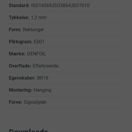
ISO16069,ISO3864,ISO7010
1,2 mm
Rektangel
E001
DENFOIL
Efterlysende
BR18
Hanging
Signalgrøn