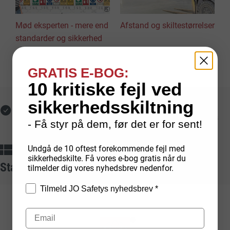
Mød eksperten - mere end
Afstand og skiltestørrelser
standarder og sikkerhed
GRATIS E-BOG:
10 kritiske fejl ved
sikkerhedsskiltning
Fri fragt med GLS
Hurtig levering
Ved online køb på over
Lagerførte varer leveres
- Få styr på dem, før det er for sent!
1.000 kr.
typisk på 1-2 hverdage
Dansk produktion
Sikker betaling
Undgå de 10 oftest forekommende fejl med
Egenproducerede skilte fra
Med kort, mobilepay,
sikkerhedskilte. Få vores e-bog gratis når du
Standarder vi arbejder ud fra
tilmelder dig vores nyhedsbrev nedenfor.
dansk fabrik
faktura og EAN
Tilmeld JO Safetys nyhedsbrev *