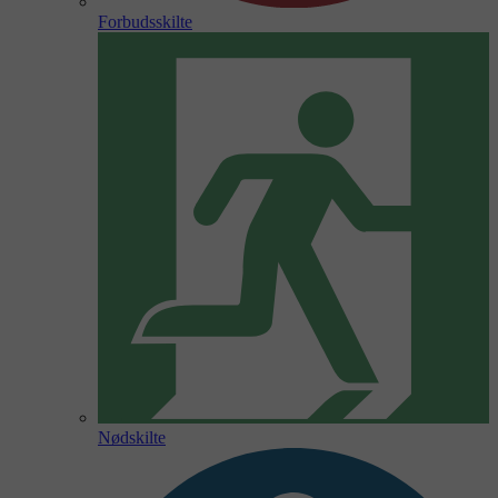
Forbudsskilte
Nødskilte