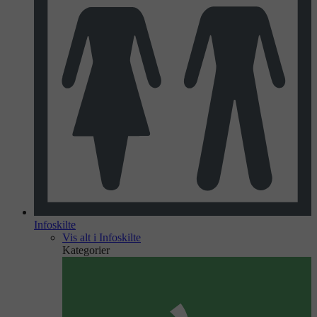
Infoskilte
Vis alt i Infoskilte
Kategorier