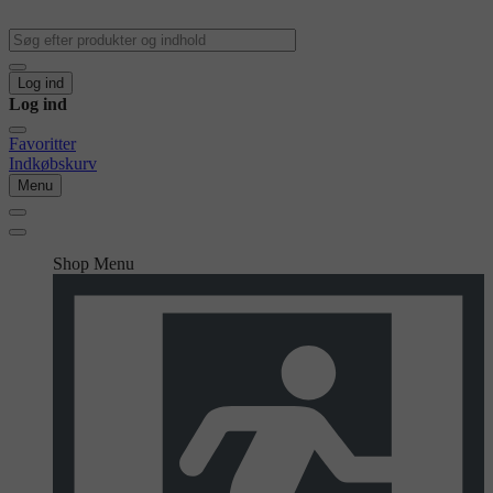
Log ind
Log ind
Favoritter
Indkøbskurv
Menu
Shop Menu