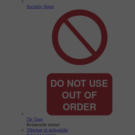
Security Signs
Tie Tags
Relaterede emner
Tilbehør til skibsskilte