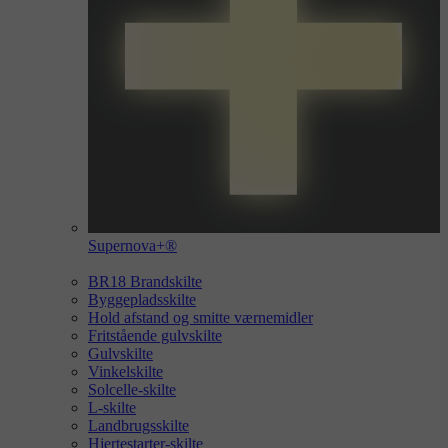
Supernova+®
BR18 Brandskilte
Byggepladsskilte
Hold afstand og smitte værnemidler
Fritstående gulvskilte
Gulvskilte
Vinkelskilte
Solcelle-skilte
L-skilte
Landbrugsskilte
Hjertestarter-skilte