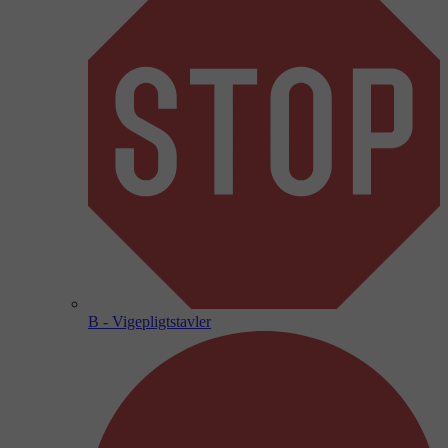
B - Vigepligtstavler