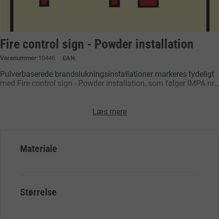
Fire control sign - Powder installation
Varenummer
10446
EAN:
Pulverbaserede brandslukningsinstallationer markeres tydeligt
med Fire control sign - Powder installation, som følger IMPA nr.
33.6051. Skiltet sikrer hurtig og entydig identifikation af
slukningsudstyr ombord, hvilket forbedrer brandberedskabet i
maskinrum og lastrum. Designet til maritime miljøer
Læs mere
understøtter det overholdelse af IMO- og SOLAS-
sikkerhedsstandarder.
Materiale
Størrelse