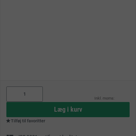
As
low
as
Læg i kurv
Tilføj til favoritter