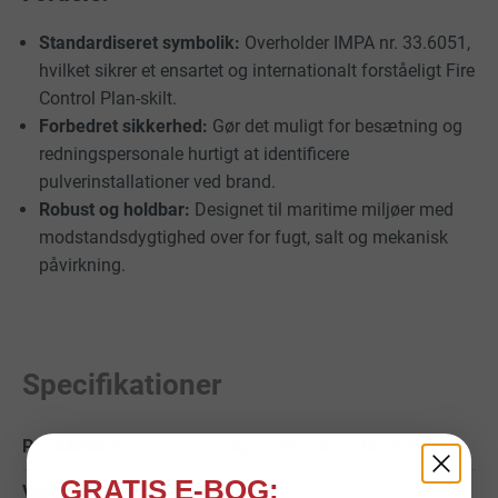
Standardiseret symbolik:
Overholder IMPA nr. 33.6051,
hvilket sikrer et ensartet og internationalt forståeligt Fire
Control Plan-skilt.
Forbedret sikkerhed:
Gør det muligt for besætning og
redningspersonale hurtigt at identificere
pulverinstallationer ved brand.
Robust og holdbar:
Designet til maritime miljøer med
modstandsdygtighed over for fugt, salt og mekanisk
påvirkning.
Specifikationer
Fire control sign - Powder installation
GRATIS E-BOG: