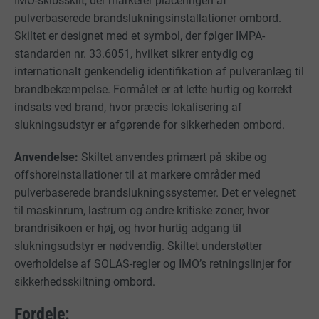
IMO-skibsskilt, der markerer placeringen af
pulverbaserede brandslukningsinstallationer ombord.
Skiltet er designet med et symbol, der følger IMPA-
standarden nr. 33.6051, hvilket sikrer entydig og
internationalt genkendelig identifikation af pulveranlæg til
brandbekæmpelse. Formålet er at lette hurtig og korrekt
indsats ved brand, hvor præcis lokalisering af
slukningsudstyr er afgørende for sikkerheden ombord.
Anvendelse:
Skiltet anvendes primært på skibe og
offshoreinstallationer til at markere områder med
pulverbaserede brandslukningssystemer. Det er velegnet
til maskinrum, lastrum og andre kritiske zoner, hvor
brandrisikoen er høj, og hvor hurtig adgang til
slukningsudstyr er nødvendig. Skiltet understøtter
overholdelse af SOLAS-regler og IMO’s retningslinjer for
sikkerhedsskiltning ombord.
Fordele: