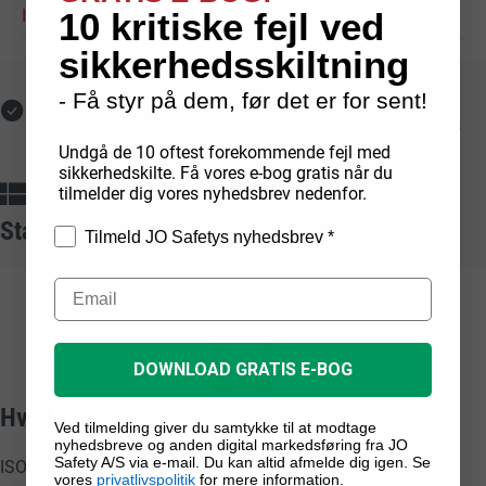
10 kritiske fejl ved
IMO Skibsskilte
>
Shipboard Fire Control
sikkerhedsskiltning
- Få styr på dem, før det er for sent!
Fri fragt med GLS
Hurtig levering
Ved online køb på over
Lagerførte varer leveres
1.000 kr.
typisk på 1-2 hverdage
Undgå de 10 oftest forekommende fejl med
sikkerhedskilte. Få vores e-bog gratis når du
Dansk produktion
Sikker betaling
tilmelder dig vores nyhedsbrev nedenfor.
Egenproducerede
skilte
fra
Med kort, mobilepay,
Standarder vi arbejder ud fra
dansk fabrik
faktura og EAN
Tilmeld JO Safetys nyhedsbrev *
DOWNLOAD GRATIS E-BOG
Hvad er ISO?
Ved tilmelding giver du samtykke til at modtage
nyhedsbreve og anden digital markedsføring fra JO
Safety A/S via e-mail. Du kan altid afmelde dig igen. Se
ISO (International Organization for Standardization) er en
vores
privatlivspolitik
for mere information.