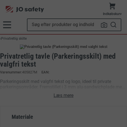
Indkøbskurv
Privatretlig skilte
Privatretlig tavle (Parkeringsskilt) med
valgfri tekst
Varenummer
405827M
EAN:
Parkeringsskilt med valgfri tekst og logo, ideel til private
parkeringsområder. Fremstillet i 3 mm alu-sandwichplade med
refleks for ekstra holdbarhed og synlighed. Vælg størrelse og
Læs mere
afslut ordren nemt online.
Materiale