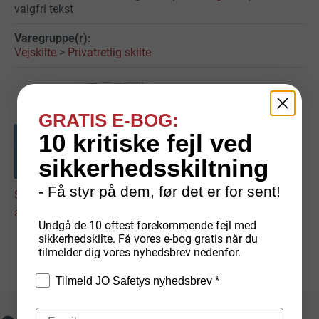
valgfri tekst
Vejskilte
>
Privatretlig skilte
GRATIS E-BOG:
10 kritiske fejl ved
sikkerhedsskiltning
- Få styr på dem, før det er for sent!
Størrelsesguide for de mest
PAS PÅ MIG skiltet, et
anvendte skilte formater
fartdæmpende
Undgå de 10 oftest forekommende fejl med
oplysningsskilt
sikkerhedskilte. Få vores e-bog gratis når du
tilmelder dig vores nyhedsbrev nedenfor.
Tilmeld JO Safetys nyhedsbrev *
Fri fragt med GLS
Hurtig levering