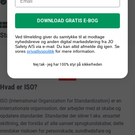
Ved online køb på over
Lagerførte varer leveres
1.000 kr.
typisk på 1-2 hverdage
DOWNLOAD GRATIS E-BOG
Dansk produktion
Sikker betaling
Egenproducerede
skilte
fra
Med kort, mobilepay,
Standarder vi arbejder ud fra
dansk fabrik
faktura og EAN
Ved tilmelding giver du samtykke til at modtage
nyhedsbreve og anden digital markedsføring fra JO
Safety A/S via e-mail. Du kan altid afmelde dig igen. Se
vores
privatlivspolitik
for mere information.
Nej tak - jeg har 100% styr på sikkerheden
Hvad er ISO?
ISO (International Organization for Standardization) er en
internationale organisation, der arbejder med at skabe og
opdatere standarder. Standarder der sikrer f.eks. ensartet
skiltning, der forstås af alle uanset sprogkundskaber, dette
mindsker risikoen for personskade, sundhedsfare og