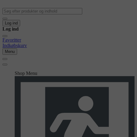
Log ind
Log ind
Favoritter
Indkøbskurv
Menu
Shop Menu