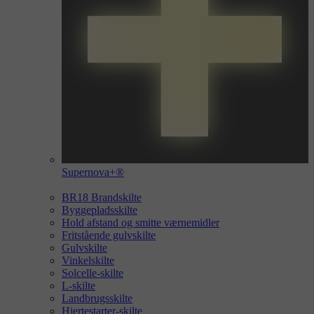
Supernova+®
BR18 Brandskilte
Byggepladsskilte
Hold afstand og smitte værnemidler
Fritstående gulvskilte
Gulvskilte
Vinkelskilte
Solcelle-skilte
L-skilte
Landbrugsskilte
Hjertestarter-skilte