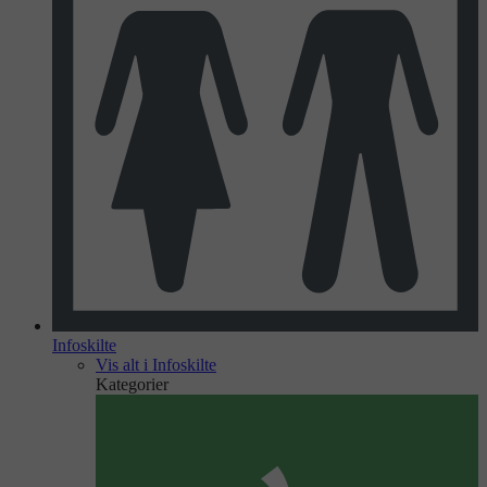
Infoskilte
Vis alt i Infoskilte
Kategorier