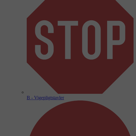
B - Vigepligtstavler