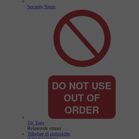
Security Signs
Tie Tags
Relaterede emner
Tilbehør til skibsskilte