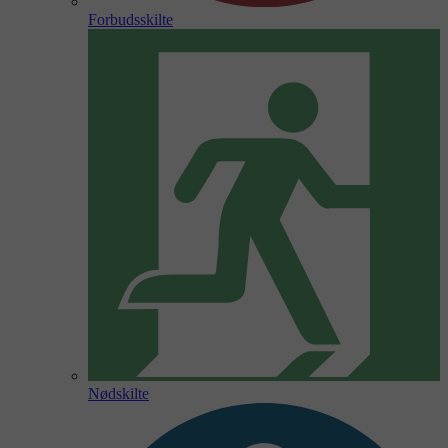
Forbudsskilte
Nødskilte