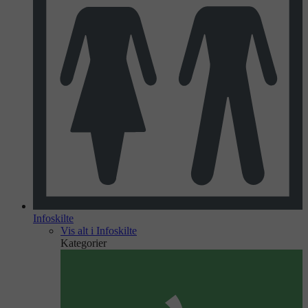
Infoskilte
Vis alt i Infoskilte
Kategorier