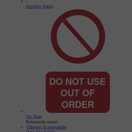
Security Signs
Tie Tags
Relaterede emner
Tilbehør til skibsskilte