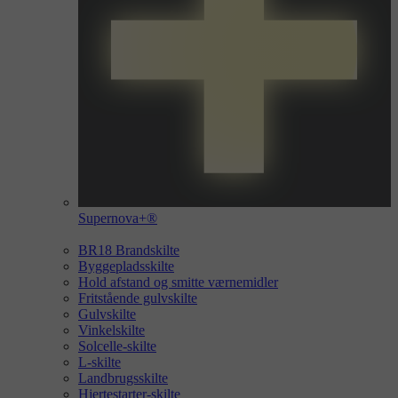
Supernova+®
BR18 Brandskilte
Byggepladsskilte
Hold afstand og smitte værnemidler
Fritstående gulvskilte
Gulvskilte
Vinkelskilte
Solcelle-skilte
L-skilte
Landbrugsskilte
Hjertestarter-skilte