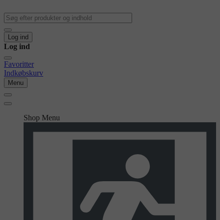
Log ind
Log ind
Favoritter
Indkøbskurv
Menu
Shop Menu