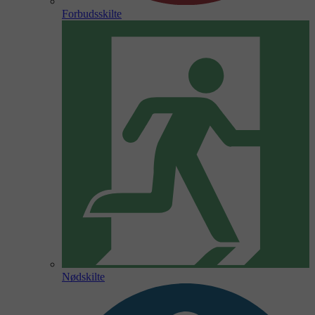
Forbudsskilte
Nødskilte