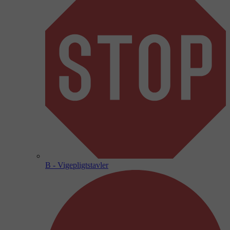
B - Vigepligtstavler