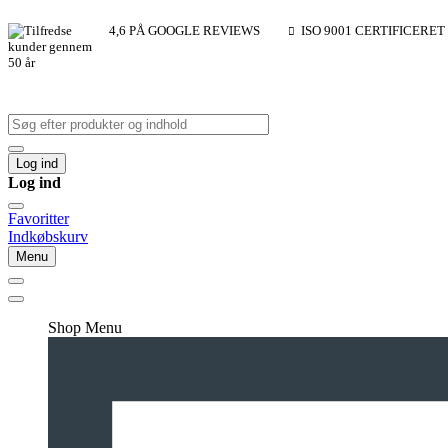
4,6 PÅ GOOGLE REVIEWS
ISO 9001 CERTIFICERET
Log ind
Log ind
Favoritter
Indkøbskurv
Menu
Shop Menu