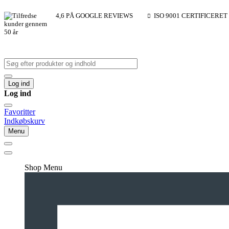
4,6 PÅ GOOGLE REVIEWS
ISO 9001 CERTIFICERET
Log ind
Log ind
Favoritter
Indkøbskurv
Menu
Shop Menu