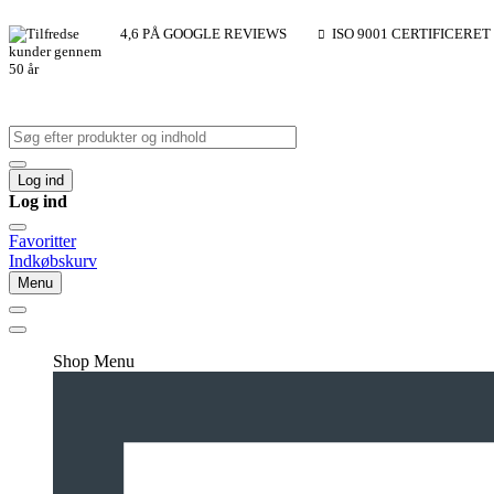
4,6 PÅ GOOGLE REVIEWS
ISO 9001 CERTIFICERET
Log ind
Log ind
Favoritter
Indkøbskurv
Menu
Shop Menu