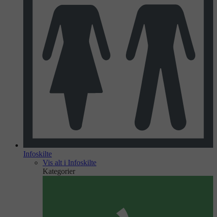
Infoskilte
Vis alt i Infoskilte
Kategorier