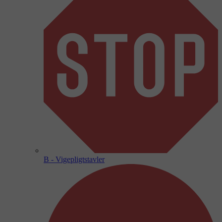
B - Vigepligtstavler