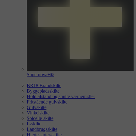
Supernova+®
BR18 Brandskilte
Byggepladsskilte
Hold afstand og smitte værnemidler
Fritstående gulvskilte
Gulvskilte
Vinkelskilte
Solcelle-skilte
L-skilte
Landbrugsskilte
Hjertestarter-skilte