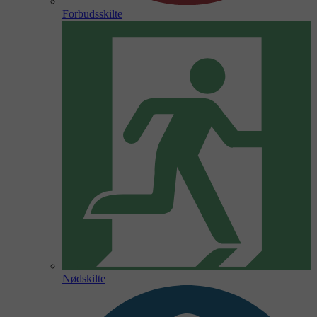
Forbudsskilte
Nødskilte