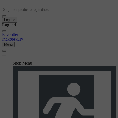
Log ind
Log ind
Favoritter
Indkøbskurv
Menu
Shop Menu