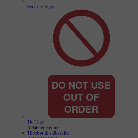
Security Signs
Tie Tags
Relaterede emner
Tilbehør til skibsskilte