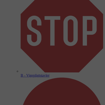
B - Vigepligtstavler