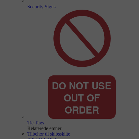
Security Signs
Tie Tags
Relaterede emner
Tilbehør til skibsskilte