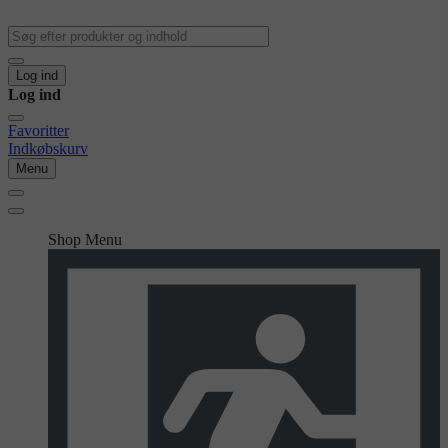
Log ind
Log ind
Favoritter
Indkøbskurv
Menu
Shop Menu