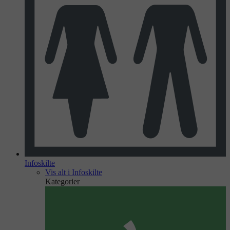
Infoskilte
Vis alt i Infoskilte
Kategorier