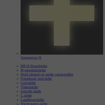
Supernova+®
BR18 Brandskilte
Byggepladsskilte
Hold afstand og smitte værnemidler
Fritstående gulvskilte
Gulvskilte
Vinkelskilte
Solcelle-skilte
L-skilte
Landbrugsskilte
Hjertestarter-skilte