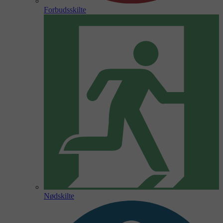
Forbudsskilte
Nødskilte