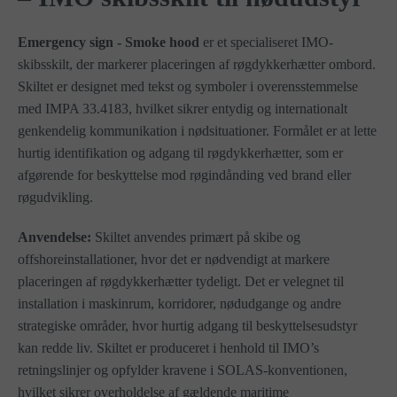
Emergency sign - Smoke hood
er et specialiseret IMO-
skibsskilt, der markerer placeringen af røgdykkerhætter ombord.
Skiltet er designet med tekst og symboler i overensstemmelse
med IMPA 33.4183, hvilket sikrer entydig og internationalt
genkendelig kommunikation i nødsituationer. Formålet er at lette
hurtig identifikation og adgang til røgdykkerhætter, som er
afgørende for beskyttelse mod røgindånding ved brand eller
røgudvikling.
Anvendelse:
Skiltet anvendes primært på skibe og
offshoreinstallationer, hvor det er nødvendigt at markere
placeringen af røgdykkerhætter tydeligt. Det er velegnet til
installation i maskinrum, korridorer, nødudgange og andre
strategiske områder, hvor hurtig adgang til beskyttelsesudstyr
kan redde liv. Skiltet er produceret i henhold til IMO’s
retningslinjer og opfylder kravene i SOLAS-konventionen,
hvilket sikrer overholdelse af gældende maritime