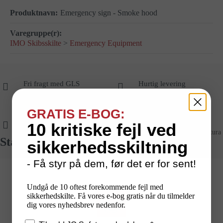
Emergency sign - Smoke hood
IMO Skibsskilte
>
Emergency Equipment
Fri fragt med GLS
Hurtig levering
Ved online køb på over 1.000
Lagerførte varer leveres
kr.
typisk på 1-2 hverdage
GRATIS E-BOG:
Dansk produktion
Sikker betaling
10 kritiske fejl ved
Egenproducerede
skilte
fra
Med kort, mobilepay, faktura
Standarder vi arbejder ud fra
sikkerhedsskiltning
dansk fabrik
og EAN
- Få styr på dem, før det er for sent!
Undgå de 10 oftest forekommende fejl med
sikkerhedskilte. Få vores e-bog gratis når du tilmelder
dig vores nyhedsbrev nedenfor.