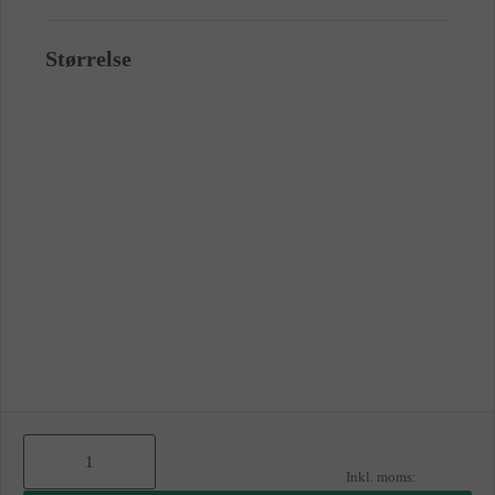
Størrelse
As
low