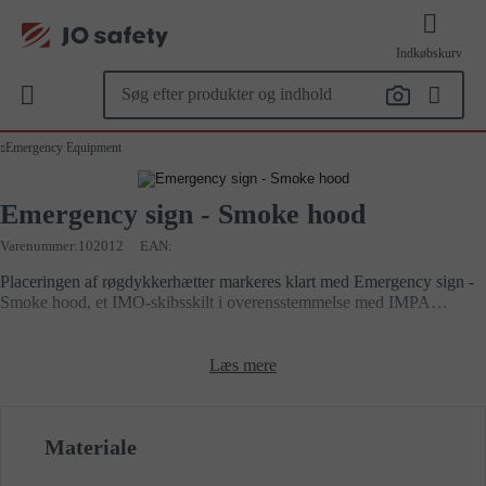
Indkøbskurv
Emergency Equipment
Emergency sign - Smoke hood
Varenummer
102012
EAN:
Placeringen af røgdykkerhætter markeres klart med Emergency sign -
Smoke hood, et IMO-skibsskilt i overensstemmelse med IMPA
33.4183. Skiltet sikrer hurtig identifikation og adgang til
beskyttelsesudstyr ved brand eller røgudvikling, hvilket understøtter
effektiv
evakuering
og overholdelse af SOLAS- og IMO-standarder
Læs mere
ombord på skibe og offshoreinstallationer.
Materiale