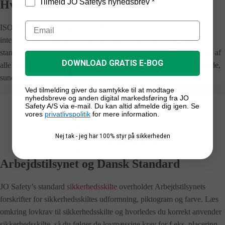
Tilmeld JO Safetys nyhedsbrev *
Hvad er ISO?
ISO (International Organization for Standardization) er en
internationale organisation, der arbejder med at skabe og opdatere
standarder. Standarder der sikrer f.eks. ensartet skiltning, der forstås af
DOWNLOAD GRATIS E-BOG
alle uanset sprogkundskaber, dette mindsker risikoen for personskade,
sundhedsfare og miljøforurening.
Ved tilmelding giver du samtykke til at modtage
nyhedsbreve og anden digital markedsføring fra JO
Safety A/S via e-mail. Du kan altid afmelde dig igen. Se
vores
privatlivspolitik
for mere information.
Nej tak - jeg har 100% styr på sikkerheden
Arbejdstilsynet og Dansk Standard
JO Safety’s standard
sikkerhedsskilte
overholder Arbejdstilsynets
forskrifter for sikkerhedsskiltes udformning, piktogram og farve. Læs
omkring lovkrav til sikkerhedsskilte og hvorledes du korrekt anvender
sikkerhedsskilte, så du følger de lovmæssige krav for f.eks. placering,