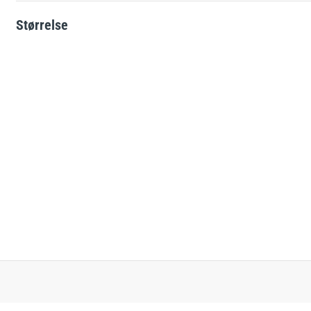
Solcelle-skilte
Størrelse
e
L-skilte
Landbrugsskilte
Hjertestarter-skilte
ATEX-skilte
Brandfare ved tørke
Glat vinter
Kemikalieskilte