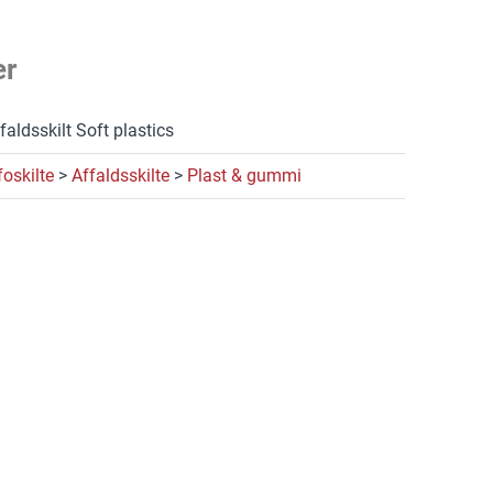
er
faldsskilt Soft plastics
foskilte
>
Affaldsskilte
>
Plast & gummi