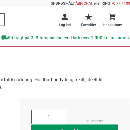
SPØRGSMÅL?
ÅBN CHAT
eller RING
70 77 77 33
Log ind
Favoritter
Indkøbskurv
Fri fragt på GLS forsendelser ved køb over 1.000 kr. ex. moms.
Brands
Offentlig sektor
e emner
skilte
DENFOIL
Veje og vejarbejde
faldssortering. Holdbart og tydeligt skilt, ideelt til
Supernova+
e efterlysende skilte?
GRATIS E-BOG
m.
 Undgå disse 10 kritiske fejl ved sikkerhedsskiltning
Skibe og færger
Undgå disse 10
RESTSALG
kritiske fejl med
Værksteder
sikkerhedsskilte
ktskilte
As
low
as
ng
Forår
Læs mere