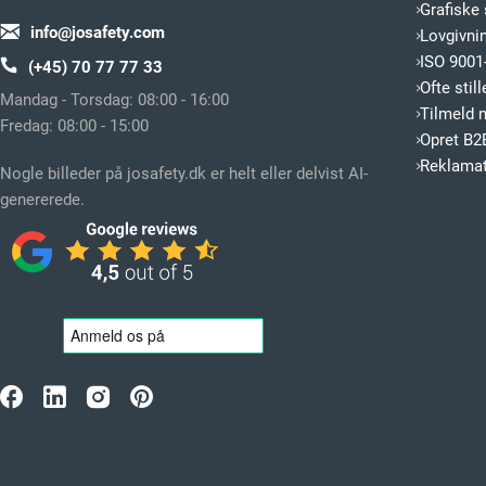
Grafiske 
info@josafety.com
Lovgivni
ISO 9001-
(+45) 70 77 77 33
Ofte sti
Mandag - Torsdag: 08:00 - 16:00
Tilmeld 
Fredag: 08:00 - 15:00
Opret B2
Reklamat
Nogle billeder på josafety.dk er helt eller delvist AI-
genererede.