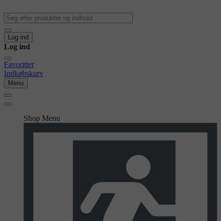
Log ind
Log ind
Favoritter
Indkøbskurv
Menu
Shop Menu