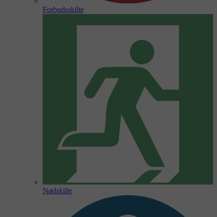
Forbudsskilte
Nødskilte