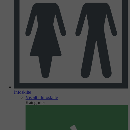
Infoskilte
Vis alt i Infoskilte
Kategorier