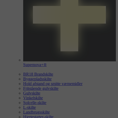
Supernova+®
BR18 Brandskilte
Byggepladsskilte
Hold afstand og smitte værnemidler
Fritstående gulvskilte
Gulvskilte
Vinkelskilte
Solcelle-skilte
L-skilte
Landbrugsskilte
Hjertestarter-skilte