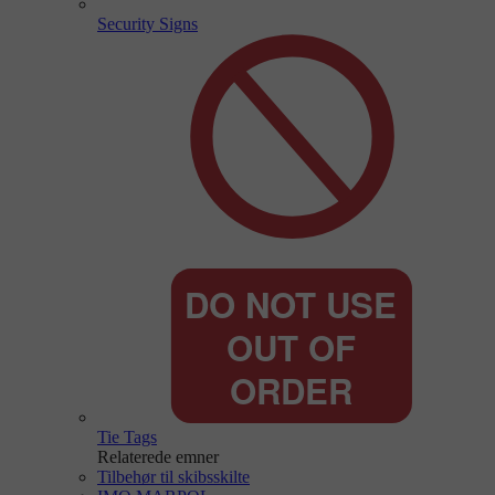
Security Signs
Tie Tags
Relaterede emner
Tilbehør til skibsskilte