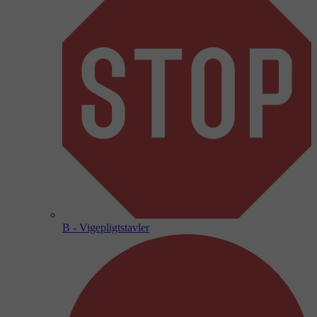
B - Vigepligtstavler