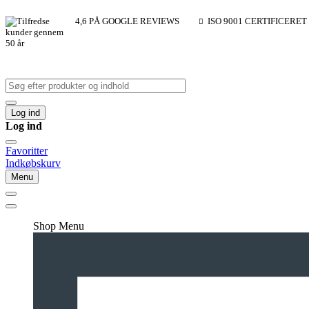
4,6 PÅ GOOGLE REVIEWS
ISO 9001 CERTIFICERET
Log ind
Log ind
Favoritter
Indkøbskurv
Menu
Shop Menu