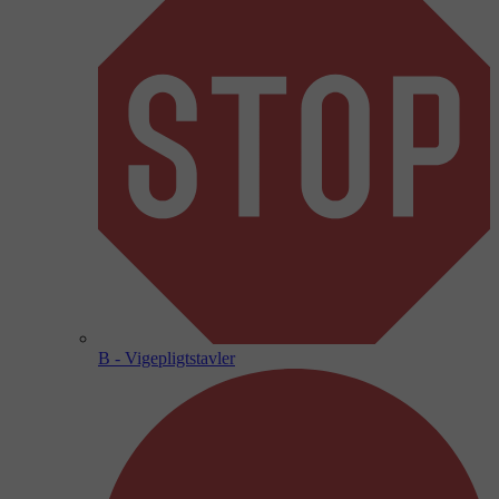
B - Vigepligtstavler