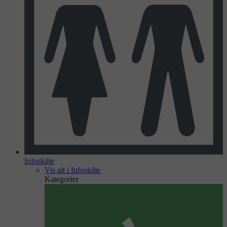
Infoskilte
Vis alt i Infoskilte
Kategorier