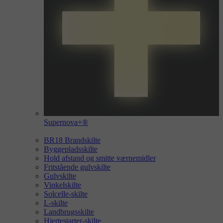
Supernova+®
BR18 Brandskilte
Byggepladsskilte
Hold afstand og smitte værnemidler
Fritstående gulvskilte
Gulvskilte
Vinkelskilte
Solcelle-skilte
L-skilte
Landbrugsskilte
Hjertestarter-skilte