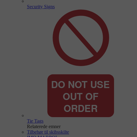
Security Signs
Tie Tags
Relaterede emner
Tilbehør til skibsskilte