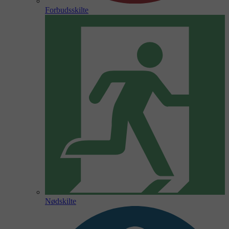
Forbudsskilte
Nødskilte