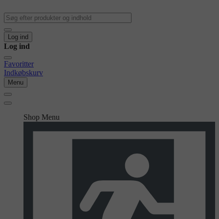
Log ind
Log ind
Favoritter
Indkøbskurv
Menu
Shop Menu