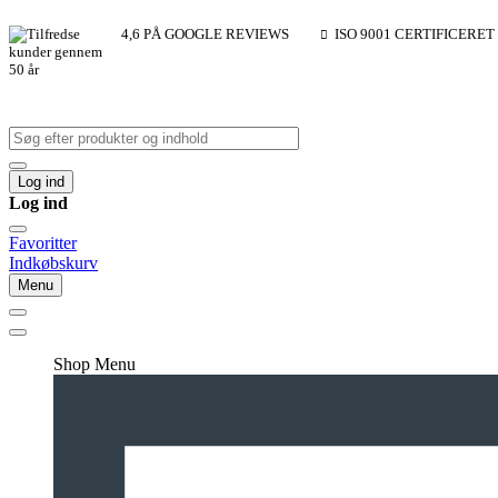
4,6 PÅ GOOGLE REVIEWS
ISO 9001 CERTIFICERET
Log ind
Log ind
Favoritter
Indkøbskurv
Menu
Shop Menu