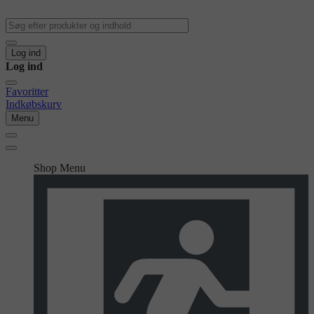
Log ind
Log ind
Favoritter
Indkøbskurv
Menu
Shop Menu