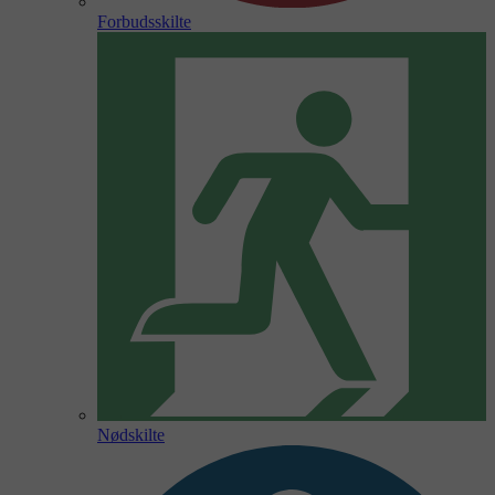
Forbudsskilte
Nødskilte