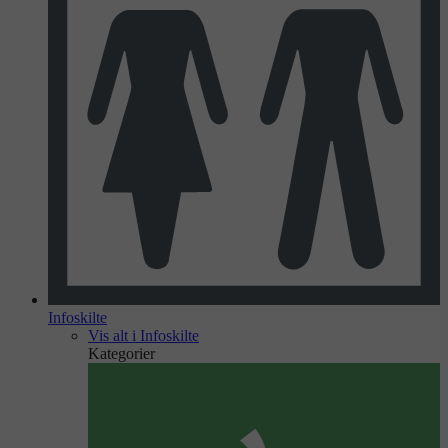
Infoskilte
Vis alt i Infoskilte
Kategorier