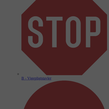
B - Vigepligtstavler