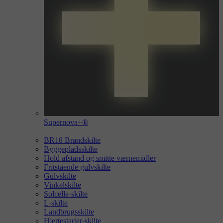
Supernova+®
BR18 Brandskilte
Byggepladsskilte
Hold afstand og smitte værnemidler
Fritstående gulvskilte
Gulvskilte
Vinkelskilte
Solcelle-skilte
L-skilte
Landbrugsskilte
Hjertestarter-skilte