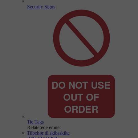
Security Signs
Tie Tags
Relaterede emner
Tilbehør til skibsskilte