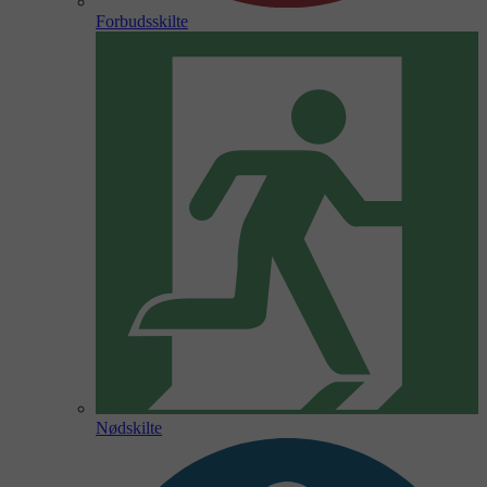
Forbudsskilte
Nødskilte