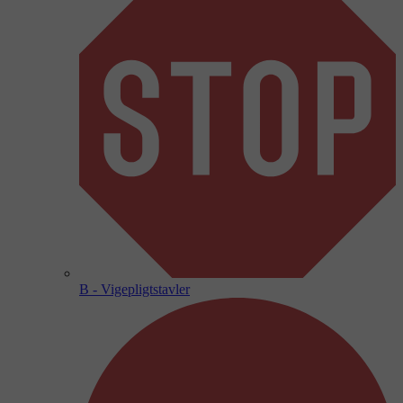
B - Vigepligtstavler