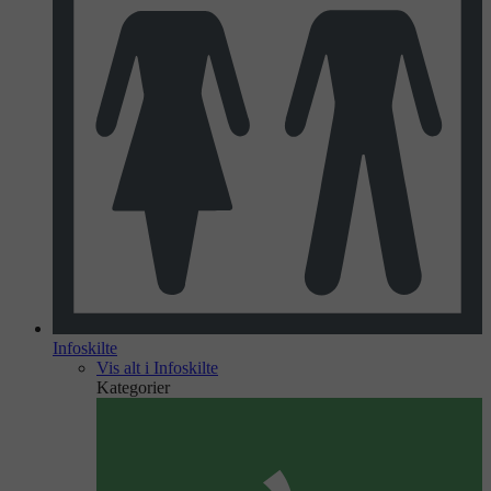
Infoskilte
Vis alt i Infoskilte
Kategorier