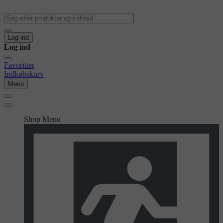
Log ind
Log ind
Favoritter
Indkøbskurv
Menu
Shop Menu