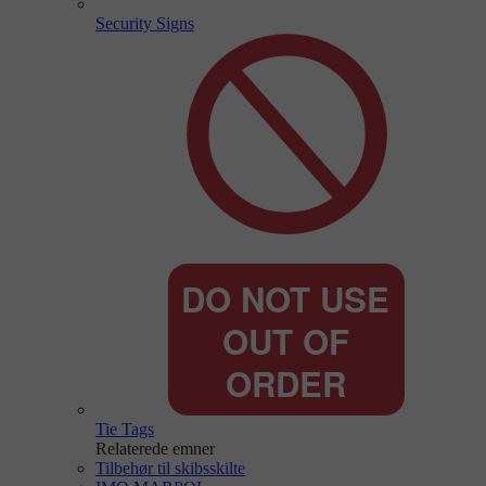
Security Signs
Tie Tags
Relaterede emner
Tilbehør til skibsskilte