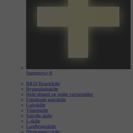
Supernova+®
BR18 Brandskilte
Byggepladsskilte
Hold afstand og smitte værnemidler
Fritstående gulvskilte
Gulvskilte
Vinkelskilte
Solcelle-skilte
L-skilte
Landbrugsskilte
Hjertestarter-skilte