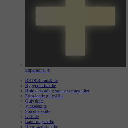
Supernova+®
BR18 Brandskilte
Byggepladsskilte
Hold afstand og smitte værnemidler
Fritstående gulvskilte
Gulvskilte
Vinkelskilte
Solcelle-skilte
L-skilte
Landbrugsskilte
Hjertestarter-skilte