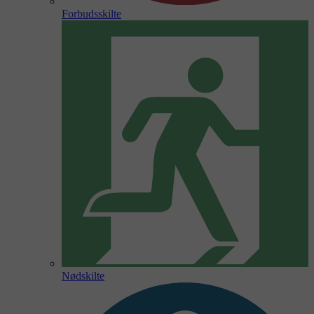
Forbudsskilte
Nødskilte