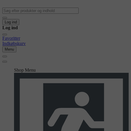
Log ind
Log ind
Favoritter
Indkøbskurv
Menu
Shop Menu