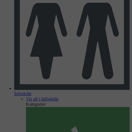
Infoskilte
Vis alt i Infoskilte
Kategorier