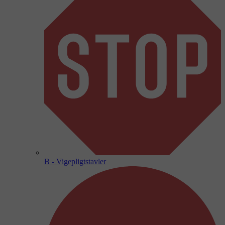
B - Vigepligtstavler