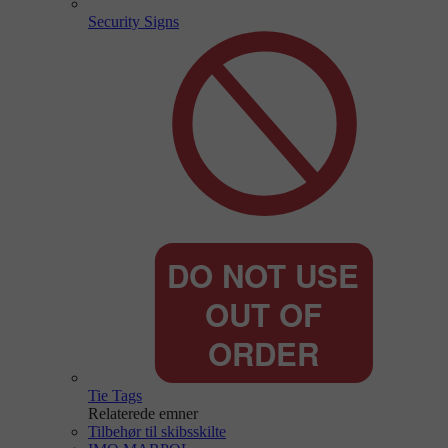
Security Signs
Tie Tags
Relaterede emner
Tilbehør til skibsskilte