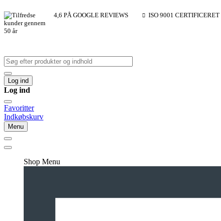
4,6 PÅ GOOGLE REVIEWS
ISO 9001 CERTIFICERET
Log ind
Log ind
Favoritter
Indkøbskurv
Menu
Shop Menu