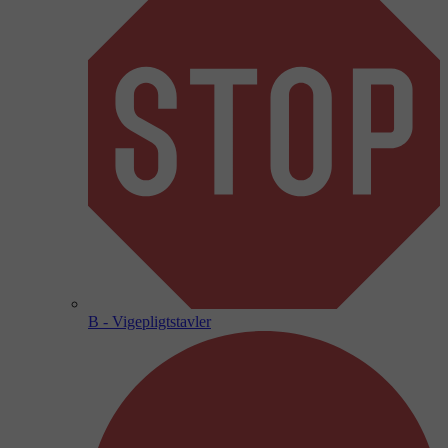
B - Vigepligtstavler