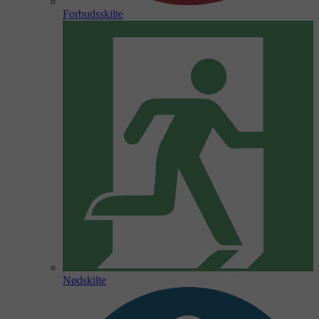
Forbudsskilte
Nødskilte