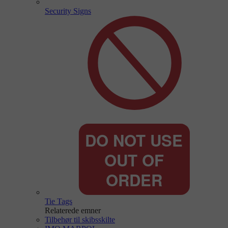
Security Signs
Tie Tags
Relaterede emner
Tilbehør til skibsskilte