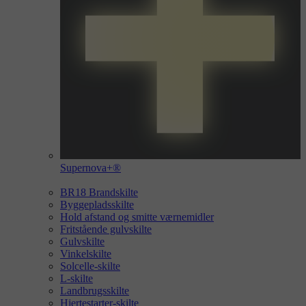
Supernova+®
BR18 Brandskilte
Byggepladsskilte
Hold afstand og smitte værnemidler
Fritstående gulvskilte
Gulvskilte
Vinkelskilte
Solcelle-skilte
L-skilte
Landbrugsskilte
Hjertestarter-skilte