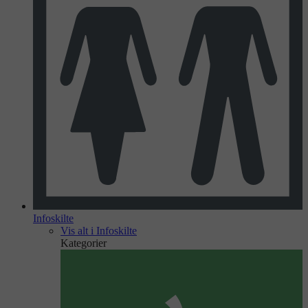
Infoskilte
Vis alt i Infoskilte
Kategorier