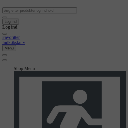
Log ind
Log ind
Favoritter
Indkøbskurv
Menu
Shop Menu