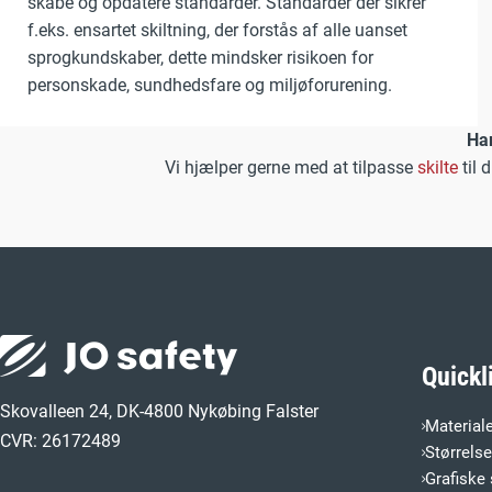
skabe og opdatere standarder. Standarder der sikrer
f.eks. ensartet skiltning, der forstås af alle uanset
sprogkundskaber, dette mindsker risikoen for
personskade, sundhedsfare og miljøforurening.
Har
Vi hjælper gerne med at tilpasse
skilte
til 
Quickl
Skovalleen 24, DK-4800 Nykøbing Falster
Material
CVR: 26172489
Størrels
Grafiske 