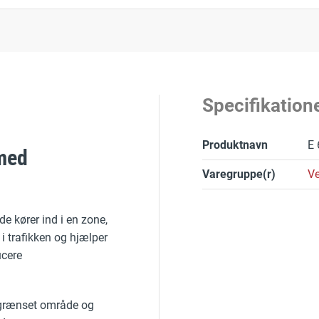
Specifikation
Produktnavn
E 
 med
Varegruppe(r)
Ve
de kører ind i en zone,
 i trafikken og hjælper
ucere
afgrænset område og