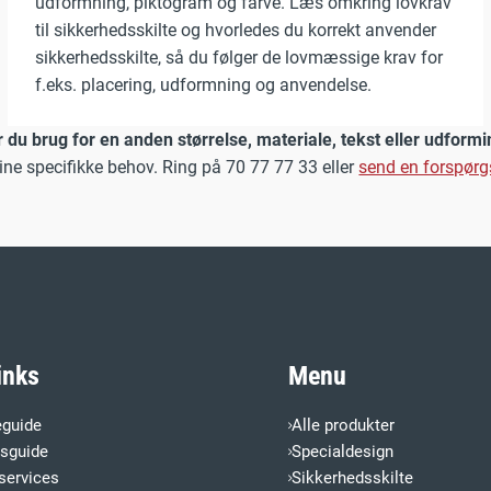
udformning, piktogram og farve. Læs omkring lovkrav
til sikkerhedsskilte og hvorledes du korrekt anvender
sikkerhedsskilte, så du følger de lovmæssige krav for
f.eks. placering, udformning og anvendelse.
 du brug for en anden størrelse, materiale, tekst eller udform
dine specifikke behov. Ring på 70 77 77 33 eller
send en forspørg
inks
Menu
eguide
Alle produkter
esguide
Specialdesign
services
Sikkerhedsskilte