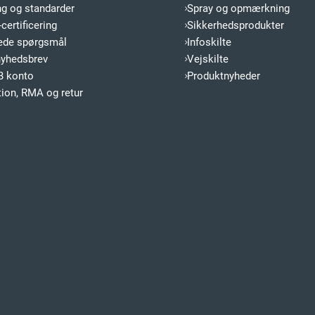
ng og standarder
Spray og opmærkning
certificering
Sikkerhedsprodukter
llede spørgsmål
Infoskilte
nyhedsbrev
Vejskilte
B konto
Produktnyheder
ion, RMA og retur