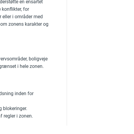
derstøtte en ensartet
konflikter, for
r eller i områder med
ng om zonens karakter og
hvervsområder, boligveje
rænset i hele zonen.
sning inden for
g blokeringer.
f regler i zonen.