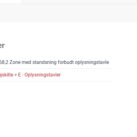
er
68,2 Zone med standsning forbudt oplysningstavle
jskilte
>
E - Oplysningstavler