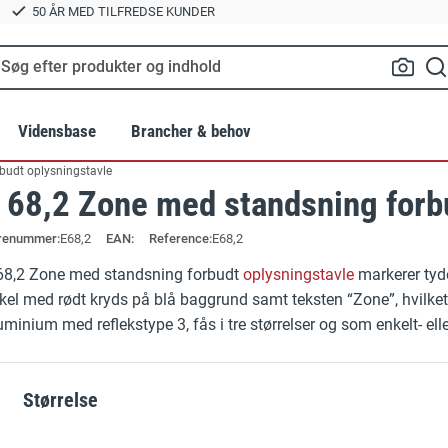
50 ÅR MED TILFREDSE KUNDER
Vidensbase
Brancher & behov
budt oplysningstavle
 68,2 Zone med standsning forb
Standarder
Landbrug
Relatered
renummer
E68,2
EAN:
Reference:
E68,2
lte
BR18 Brandskilte
Tilbehør til 
er
Grafiske services
Byggeri og anlæg
68,2 Zone med standsning forbudt
oplysningstavle
markerer tyde
Byggepladsskilte
Hvorfor vælg
rkel med rødt kryds på blå baggrund samt teksten “Zone”, hvilket 
e
Hold afstand og smitte værnemidler
GRATIS EBOG:
Transport
uminium med reflekstype 3, fås i tre størrelser og som enkelt- ell
Fritstående gulvskilte
OUTLET / 
trien
Parkeringspladser
Gulvskilte
Samlingspun
Størrelse
®
Vinkelskilte
Ladestandere og elbilparkeri