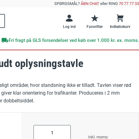
SPØRGSMÅL?
ÅBN CHAT
eller RING
70 77 77 33
Log ind
Favoritter
Indkøbskurv
Fri fragt på GLS forsendelser ved køb over 1.000 kr. ex. moms.
udt oplysningstavle
Brands
Offentlig sektor
e emner
skilte
DENFOIL
Veje og vejarbejde
ligt områder, hvor standsning ikke er tilladt. Tavlen viser rød
Supernova+
e efterlysende skilte?
GRATIS E-BOG
giver klar orientering for trafikanter. Produceres i 2 mm
 Undgå disse 10 kritiske fejl ved sikkerhedsskiltning
Skibe og færger
er dobbeltsiddet.
Undgå disse 10
RESTSALG
kritiske fejl med
Værksteder
sikkerhedsskilte
ktskilte
As
low
ng
Forår
Læs mere