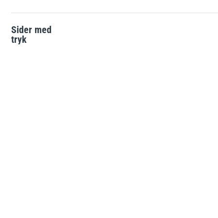
Solcelle-skilte
e
L-skilte
Sider med
tryk
Landbrugsskilte
Hjertestarter-skilte
ATEX-skilte
Brandfare ved tørke
Glat vinter
Kemikalieskilte