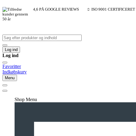
4,6 PÅ GOOGLE REVIEWS
ISO 9001 CERTIFICERET
Log ind
Log ind
Favoritter
Indkøbskurv
Menu
Shop Menu