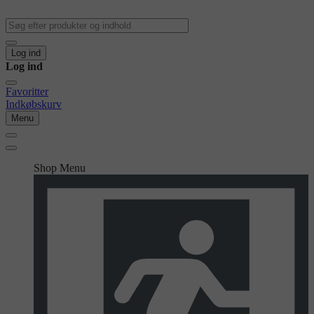
Log ind
Log ind
Favoritter
Indkøbskurv
Menu
Shop Menu