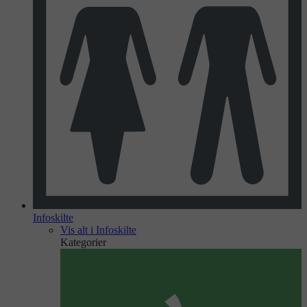
Infoskilte
Vis alt i Infoskilte
Kategorier