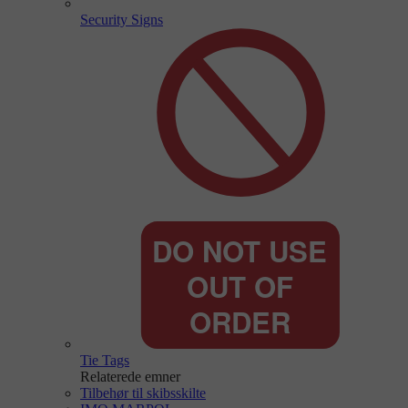
Security Signs
Tie Tags
Relaterede emner
Tilbehør til skibsskilte