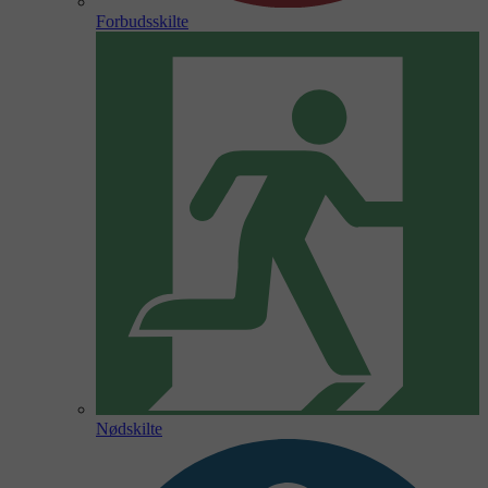
Forbudsskilte
Nødskilte