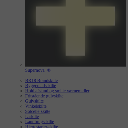
Supernova+®
BR18 Brandskilte
Byggepladsskilte
Hold afstand og smitte værnemidler
Fritstående gulvskilte
Gulvskilte
Vinkelskilte
Solcelle-skilte
L-skilte
Landbrugsskilte
Hjertestarter-skilte