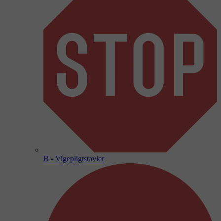
B - Vigepligtstavler