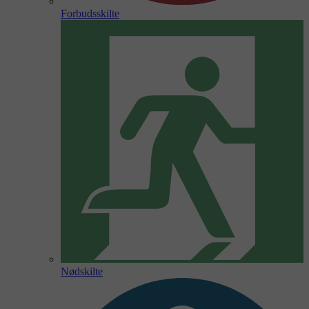
Forbudsskilte
Nødskilte