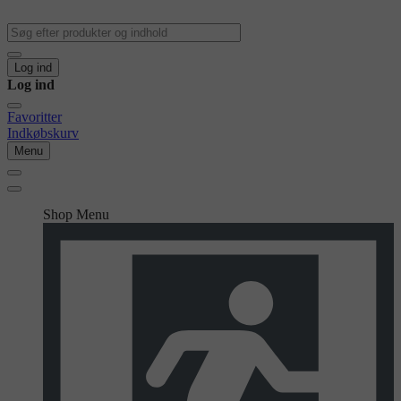
Log ind
Log ind
Favoritter
Indkøbskurv
Menu
Shop Menu