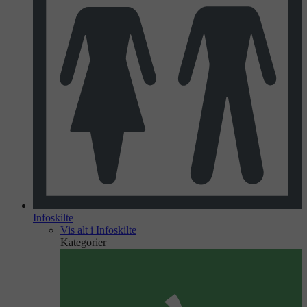
Infoskilte
Vis alt i Infoskilte
Kategorier