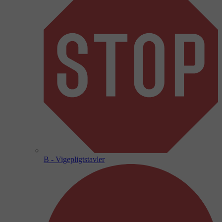
B - Vigepligtstavler