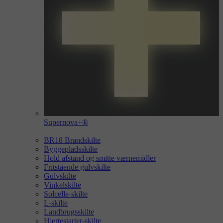
Supernova+®
BR18 Brandskilte
Byggepladsskilte
Hold afstand og smitte værnemidler
Fritstående gulvskilte
Gulvskilte
Vinkelskilte
Solcelle-skilte
L-skilte
Landbrugsskilte
Hjertestarter-skilte