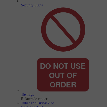
Security Signs
Tie Tags
Relaterede emner
Tilbehør til skibsskilte