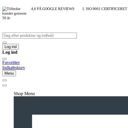
4,6 PÅ GOOGLE REVIEWS
ISO 9001 CERTIFICERET
Log ind
Log ind
Favoritter
Indkøbskurv
Menu
Shop Menu