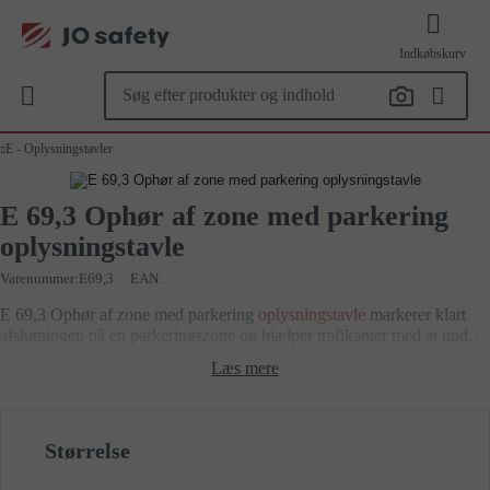
Indkøbskurv
E - Oplysningstavler
E 69,3 Ophør af zone med parkering
oplysningstavle
Varenummer
E69,3
EAN:
E 69,3 Ophør af zone med parkering
oplysningstavle
markerer klart
afslutningen på en parkeringszone og hjælper trafikanter med at undgå
fejlparkering. Den tydelige grafik giver hurtig forståelse i både by- og
Læs mere
boligområder samt ved centre og pladser. Fremstillet i robuste,
vejrbestandige materialer for lang levetid. Nem at montere og kræver
minimal vedligeholdelse. Velegnet til kommuner og private
ejendomme.
Størrelse