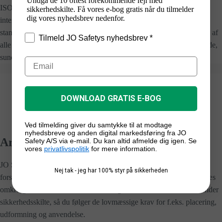
Undgå de 10 oftest forekommende fejl med
ISO (International Organization for Standardization) er en
sikkerhedskilte. Få vores e-bog gratis når du tilmelder
dig vores nyhedsbrev nedenfor.
internationale organisation, der arbejder med at skabe og opdatere
standarder. Standarder der sikrer f.eks. ensartet skiltning, der forstås af
Tilmeld JO Safetys nyhedsbrev *
alle uanset sprogkundskaber, dette mindsker risikoen for personskade,
sundhedsfare og miljøforurening.
DOWNLOAD GRATIS E-BOG
Ved tilmelding giver du samtykke til at modtage
nyhedsbreve og anden digital markedsføring fra JO
Arbejdstilsynet og Dansk Standard
Safety A/S via e-mail. Du kan altid afmelde dig igen. Se
vores
privatlivspolitik
for mere information.
JO Safety’s standard
sikkerhedsskilte
overholder Arbejdstilsynets
Nej tak - jeg har 100% styr på sikkerheden
forskrifter for sikkerhedsskiltes udformning, piktogram og farve. Læs
omkring lovkrav til sikkerhedsskilte og hvorledes du korrekt anvender
sikkerhedsskilte, så du følger de lovmæssige krav for f.eks. placering,
udformning og anvendelse.