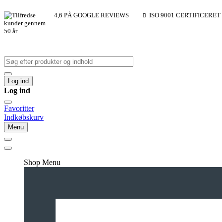
4,6 PÅ GOOGLE REVIEWS
ISO 9001 CERTIFICERET
Log ind
Log ind
Favoritter
Indkøbskurv
Menu
Shop Menu